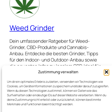
Weed Grinder
Dein umfassender Ratgeber für Weed-
Grinder, CBD-Produkte und Cannabis-
Anbau. Entdecke die besten Grinder, Tipps
für den Indoor- und Outdoor-Anbau sowie
die neuesten Infos zu legalem CBD. Ideal für
Anfänger und Profis, die hochwertige
Zustimmung verwalten
Produkte suchen und von Expertenwissen
Um dir ein optimales Erlebnis zu bieten, verwenden wir Technologien wie
profitieren möchten.
Cookies, um Geräteinformationen zu speichern und/oder darauf zuzugreifen.
Wenn du diesen Technologien zustimmst, können wir Daten wie das
Surfverhalten oder eindeutige IDs auf dieser Website verarbeiten. Wenn du
deine Zustimmung nicht erteilst oder zurückziehst, können bestimmte
Blog
Veranstaltungen
Merkmale und Funktionen beeinträchtigt werden.
Über
Shop