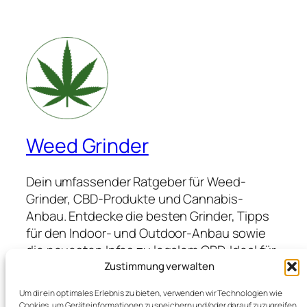
Weed Grinder
Dein umfassender Ratgeber für Weed-
Grinder, CBD-Produkte und Cannabis-
Anbau. Entdecke die besten Grinder, Tipps
für den Indoor- und Outdoor-Anbau sowie
die neuesten Infos zu legalem CBD. Ideal für
Anfänger und Profis, die hochwertige
Zustimmung verwalten
Produkte suchen und von Expertenwissen
Um dir ein optimales Erlebnis zu bieten, verwenden wir Technologien wie
profitieren möchten.
Cookies, um Geräteinformationen zu speichern und/oder darauf zuzugreifen.