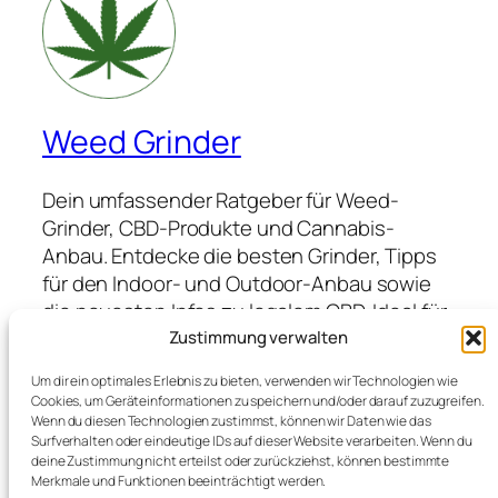
Weed Grinder
Dein umfassender Ratgeber für Weed-
Grinder, CBD-Produkte und Cannabis-
Anbau. Entdecke die besten Grinder, Tipps
für den Indoor- und Outdoor-Anbau sowie
die neuesten Infos zu legalem CBD. Ideal für
Anfänger und Profis, die hochwertige
Zustimmung verwalten
Produkte suchen und von Expertenwissen
Um dir ein optimales Erlebnis zu bieten, verwenden wir Technologien wie
profitieren möchten.
Cookies, um Geräteinformationen zu speichern und/oder darauf zuzugreifen.
Wenn du diesen Technologien zustimmst, können wir Daten wie das
Surfverhalten oder eindeutige IDs auf dieser Website verarbeiten. Wenn du
deine Zustimmung nicht erteilst oder zurückziehst, können bestimmte
Blog
Veranstaltungen
Merkmale und Funktionen beeinträchtigt werden.