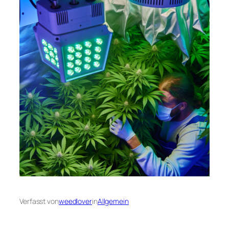
Verfasst von
weedlover
in
Allgemein