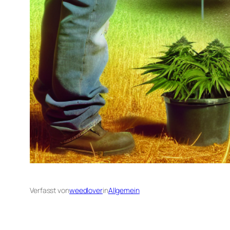
Verfasst von
weedlover
in
Allgemein