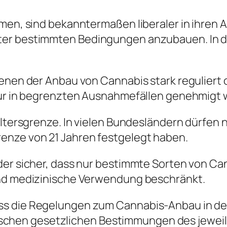
men, sind bekanntermaßen liberaler in ihren A
ter bestimmten Bedingungen anzubauen. In d
denen der Anbau von Cannabis stark reguliert 
nur in begrenzten Ausnahmefällen genehmigt w
 Altersgrenze. In vielen Bundesländern dürfen
enze von 21 Jahren festgelegt haben.
nder sicher, dass nur bestimmte Sorten von C
und medizinische Verwendung beschränkt.
ss die Regelungen zum Cannabis-Anbau in de
ezifischen gesetzlichen Bestimmungen des jewe