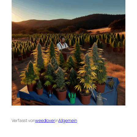
Verfasst von
weedlover
in
Allgemein