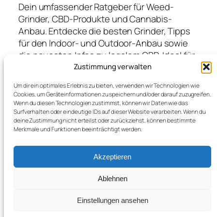
Dein umfassender Ratgeber für Weed-
Grinder, CBD-Produkte und Cannabis-
Anbau. Entdecke die besten Grinder, Tipps
für den Indoor- und Outdoor-Anbau sowie
die neuesten Infos zu legalem CBD. Ideal für
Anfänger und Profis, die hochwertige
Zustimmung verwalten
Produkte suchen und von Expertenwissen
Um dir ein optimales Erlebnis zu bieten, verwenden wir Technologien wie
profitieren möchten.
Cookies, um Geräteinformationen zu speichern und/oder darauf zuzugreifen.
Wenn du diesen Technologien zustimmst, können wir Daten wie das
Surfverhalten oder eindeutige IDs auf dieser Website verarbeiten. Wenn du
deine Zustimmung nicht erteilst oder zurückziehst, können bestimmte
Blog
Veranstaltungen
Merkmale und Funktionen beeinträchtigt werden.
Über
Shop
FAQs
Vorlagen
Akzeptieren
Autoren
Themes
Ablehnen
Einstellungen ansehen
Twenty Twenty-Five
Gestaltet mit
WordPress