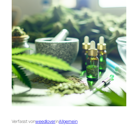
Verfasst von
weedlover
in
Allgemein