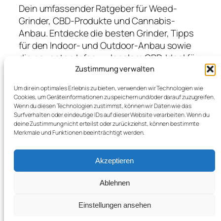
Dein umfassender Ratgeber für Weed-
Grinder, CBD-Produkte und Cannabis-
Anbau. Entdecke die besten Grinder, Tipps
für den Indoor- und Outdoor-Anbau sowie
die neuesten Infos zu legalem CBD. Ideal für
Anfänger und Profis, die hochwertige
Zustimmung verwalten
Produkte suchen und von Expertenwissen
Um dir ein optimales Erlebnis zu bieten, verwenden wir Technologien wie
profitieren möchten.
Cookies, um Geräteinformationen zu speichern und/oder darauf zuzugreifen.
Wenn du diesen Technologien zustimmst, können wir Daten wie das
Surfverhalten oder eindeutige IDs auf dieser Website verarbeiten. Wenn du
deine Zustimmung nicht erteilst oder zurückziehst, können bestimmte
Blog
Veranstaltungen
Merkmale und Funktionen beeinträchtigt werden.
Über
Shop
FAQs
Vorlagen
Akzeptieren
Autoren
Themes
Ablehnen
Einstellungen ansehen
Twenty Twenty-Five
Gestaltet mit
WordPress