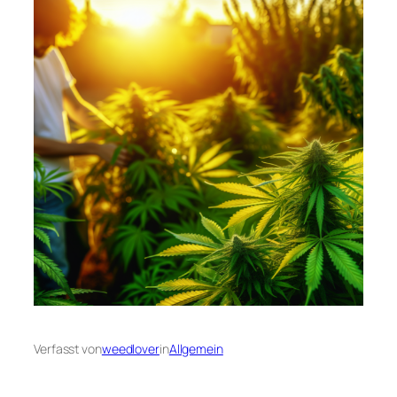
Verfasst von
weedlover
in
Allgemein