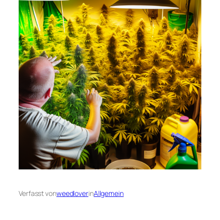
Verfasst von
weedlover
in
Allgemein