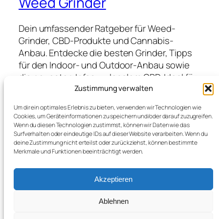
Weed Grinder
Dein umfassender Ratgeber für Weed-
Grinder, CBD-Produkte und Cannabis-
Anbau. Entdecke die besten Grinder, Tipps
für den Indoor- und Outdoor-Anbau sowie
die neuesten Infos zu legalem CBD. Ideal für
Anfänger und Profis, die hochwertige
Zustimmung verwalten
Produkte suchen und von Expertenwissen
Um dir ein optimales Erlebnis zu bieten, verwenden wir Technologien wie
profitieren möchten.
Cookies, um Geräteinformationen zu speichern und/oder darauf zuzugreifen.
Wenn du diesen Technologien zustimmst, können wir Daten wie das
Surfverhalten oder eindeutige IDs auf dieser Website verarbeiten. Wenn du
deine Zustimmung nicht erteilst oder zurückziehst, können bestimmte
Blog
Veranstaltungen
Merkmale und Funktionen beeinträchtigt werden.
Über
Shop
FAQs
Vorlagen
Akzeptieren
Autoren
Themes
Ablehnen