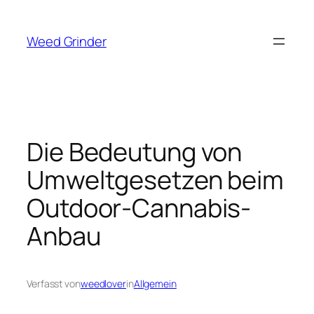
Zum
Inhalt
Weed Grinder
springen
Die Bedeutung von
Umweltgesetzen beim
Outdoor-Cannabis-
Anbau
Verfasst von
weedlover
in
Allgemein