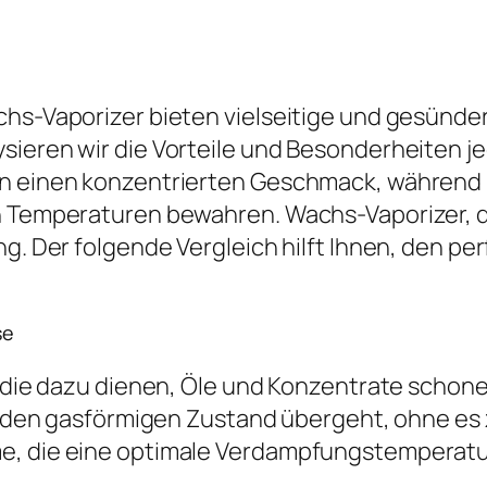
chs-Vaporizer bieten vielseitige und gesünd
ieren wir die Vorteile und Besonderheiten je
en einen konzentrierten Geschmack, während
en Temperaturen bewahren. Wachs-Vaporizer, d
g. Der folgende Vergleich hilft Ihnen, den per
se
e, die dazu dienen, Öle und Konzentrate schon
 in den gasförmigen Zustand übergeht, ohne es
e, die eine optimale Verdampfungstemperatur