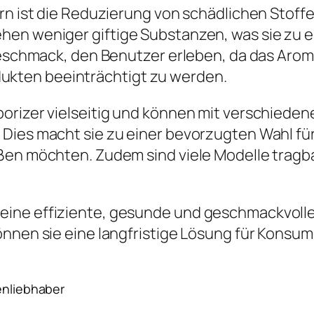
ern ist die Reduzierung von schädlichen Stof
hen weniger giftige Substanzen, was sie zu 
Geschmack, den Benutzer erleben, da das Arom
kten beeinträchtigt zu werden.
porizer vielseitig und können mit verschied
ies macht sie zu einer bevorzugten Wahl für v
eßen möchten. Zudem sind viele Modelle tragb
ine effiziente, gesunde und geschmackvolle
nnen sie eine langfristige Lösung für Konsume
zenliebhaber