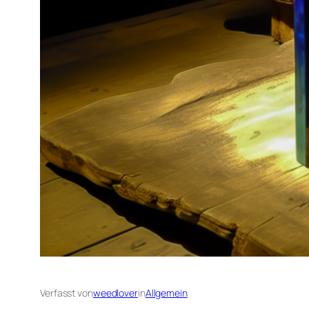
Verfasst von
weedlover
in
Allgemein