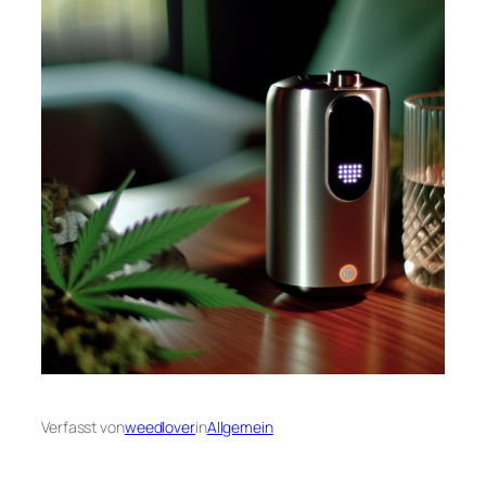
Verfasst von
weedlover
in
Allgemein