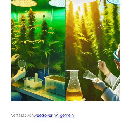
Verfasst von
weedlover
in
Allgemein