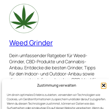
Weed Grinder
Dein umfassender Ratgeber für Weed-
Grinder, CBD-Produkte und Cannabis-
Anbau. Entdecke die besten Grinder, Tipps
für den Indoor- und Outdoor-Anbau sowie
die neuesten Infos zu legalem CBD. Ideal für
Anfänger und Profis, die hochwertige
Zustimmung verwalten
Produkte suchen und von Expertenwissen
Um dir ein optimales Erlebnis zu bieten, verwenden wir Technologien wie
profitieren möchten.
Cookies, um Geräteinformationen zu speichern und/oder darauf zuzugreifen.
Wenn du diesen Technologien zustimmst, können wir Daten wie das
Surfverhalten oder eindeutige IDs auf dieser Website verarbeiten. Wenn du