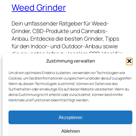
Weed Grinder
Dein umfassender Ratgeber für Weed-
Grinder, CBD-Produkte und Cannabis-
Anbau. Entdecke die besten Grinder, Tipps
für den Indoor- und Outdoor-Anbau sowie
die neuesten Infos zu legalem CBD. Ideal für
Anfänger und Profis, die hochwertige
Zustimmung verwalten
Produkte suchen und von Expertenwissen
Um dir ein optimales Erlebnis zu bieten, verwenden wir Technologien wie
profitieren möchten.
Cookies, um Geräteinformationen zu speichern und/oder darauf zuzugreifen.
Wenn du diesen Technologien zustimmst, können wir Daten wie das
Surfverhalten oder eindeutige IDs auf dieser Website verarbeiten. Wenn du
deine Zustimmung nicht erteilst oder zurückziehst, können bestimmte
Blog
Veranstaltungen
Merkmale und Funktionen beeinträchtigt werden.
Über
Shop
FAQs
Vorlagen
Akzeptieren
Autoren
Themes
Ablehnen