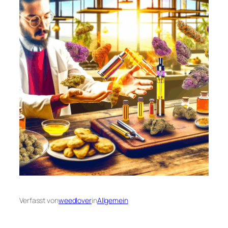
Verfasst von
weedlover
in
Allgemein