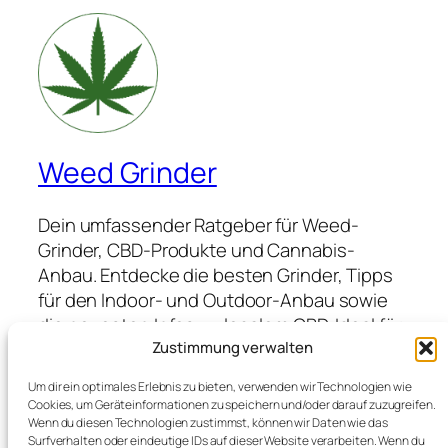
Weed Grinder
Dein umfassender Ratgeber für Weed-
Grinder, CBD-Produkte und Cannabis-
Anbau. Entdecke die besten Grinder, Tipps
für den Indoor- und Outdoor-Anbau sowie
die neuesten Infos zu legalem CBD. Ideal für
Anfänger und Profis, die hochwertige
Zustimmung verwalten
Produkte suchen und von Expertenwissen
Um dir ein optimales Erlebnis zu bieten, verwenden wir Technologien wie
profitieren möchten.
Cookies, um Geräteinformationen zu speichern und/oder darauf zuzugreifen.
Wenn du diesen Technologien zustimmst, können wir Daten wie das
Surfverhalten oder eindeutige IDs auf dieser Website verarbeiten. Wenn du