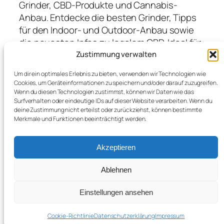
Grinder, CBD-Produkte und Cannabis-
Anbau. Entdecke die besten Grinder, Tipps
für den Indoor- und Outdoor-Anbau sowie
die neuesten Infos zu legalem CBD. Ideal für
Anfänger und Profis, die hochwertige
Zustimmung verwalten
Produkte suchen und von Expertenwissen
Um dir ein optimales Erlebnis zu bieten, verwenden wir Technologien wie
profitieren möchten.
Cookies, um Geräteinformationen zu speichern und/oder darauf zuzugreifen.
Wenn du diesen Technologien zustimmst, können wir Daten wie das
Surfverhalten oder eindeutige IDs auf dieser Website verarbeiten. Wenn du
deine Zustimmung nicht erteilst oder zurückziehst, können bestimmte
Blog
Veranstaltungen
Merkmale und Funktionen beeinträchtigt werden.
Über
Shop
FAQs
Vorlagen
Akzeptieren
Autoren
Themes
Ablehnen
Einstellungen ansehen
Twenty Twenty-Five
Gestaltet mit
WordPress
Cookie-Richtlinie
Datenschutzerklärung
Impressum