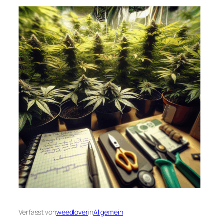
Verfasst von
weedlover
in
Allgemein