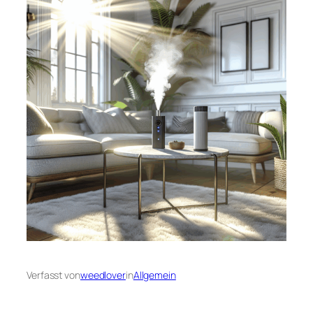
Verfasst von
weedlover
in
Allgemein