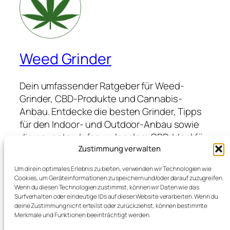
Weed Grinder
Dein umfassender Ratgeber für Weed-
Grinder, CBD-Produkte und Cannabis-
Anbau. Entdecke die besten Grinder, Tipps
für den Indoor- und Outdoor-Anbau sowie
die neuesten Infos zu legalem CBD. Ideal für
Anfänger und Profis, die hochwertige
Zustimmung verwalten
Produkte suchen und von Expertenwissen
Um dir ein optimales Erlebnis zu bieten, verwenden wir Technologien wie
profitieren möchten.
Cookies, um Geräteinformationen zu speichern und/oder darauf zuzugreifen.
Wenn du diesen Technologien zustimmst, können wir Daten wie das
Surfverhalten oder eindeutige IDs auf dieser Website verarbeiten. Wenn du
deine Zustimmung nicht erteilst oder zurückziehst, können bestimmte
Blog
Veranstaltungen
Merkmale und Funktionen beeinträchtigt werden.
Über
Shop