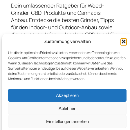
Dein umfassender Ratgeber für Weed-
Grinder, CBD-Produkte und Cannabis-
Anbau. Entdecke die besten Grinder, Tipps
für den Indoor- und Outdoor-Anbau sowie
die neuesten Infos zu legalem CBD. Ideal für
Anfänger und Profis, die hochwertige
Zustimmung verwalten
Produkte suchen und von Expertenwissen
Um dir ein optimales Erlebnis zu bieten, verwenden wir Technologien wie
profitieren möchten.
Cookies, um Geräteinformationen zu speichern und/oder darauf zuzugreifen.
Wenn du diesen Technologien zustimmst, können wir Daten wie das
Surfverhalten oder eindeutige IDs auf dieser Website verarbeiten. Wenn du
deine Zustimmung nicht erteilst oder zurückziehst, können bestimmte
Blog
Veranstaltungen
Merkmale und Funktionen beeinträchtigt werden.
Über
Shop
FAQs
Vorlagen
Akzeptieren
Autoren
Themes
Ablehnen
Einstellungen ansehen
Twenty Twenty-Five
Gestaltet mit
WordPress