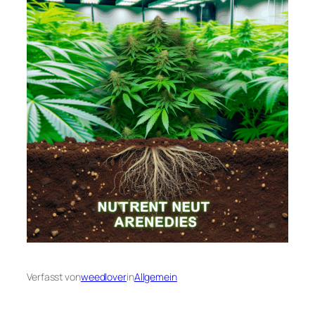
Verfasst von
weedlover
in
Allgemein