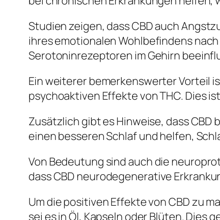
bei chronischen Erkrankungen helfen, 
Studien zeigen, dass CBD auch Angstzu
ihres emotionalen Wohlbefindens nach
Serotoninrezeptoren im Gehirn beeinflu
Ein weiterer bemerkenswerter Vorteil i
psychoaktiven Effekte von THC. Dies is
Zusätzlich gibt es Hinweise, dass CBD 
einen besseren Schlaf und helfen, Schl
Von Bedeutung sind auch die neuropro
dass CBD neurodegenerative Erkrankung
Um die positiven Effekte von CBD zu 
sei es in Öl, Kapseln oder Blüten. Dies