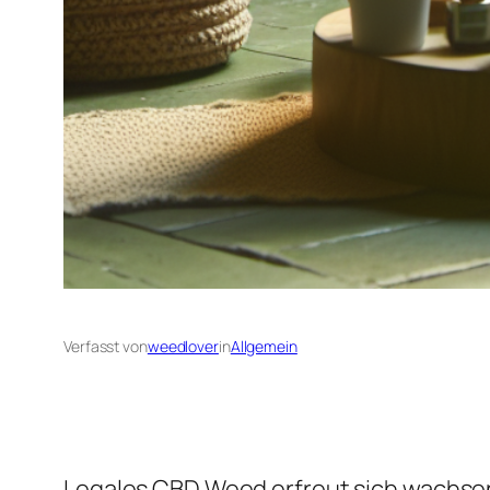
Verfasst von
weedlover
in
Allgemein
Legales CBD Weed erfreut sich wachsen