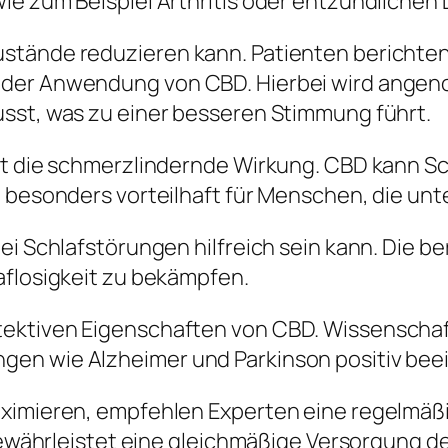
wie zum Beispiel Arthritis oder entzündliche
stände reduzieren kann. Patienten berichten
 der Anwendung von CBD. Hierbei wird ange
sst, was zu einer besseren Stimmung führt.
st die schmerzlindernde Wirkung. CBD kann Sc
t besonders vorteilhaft für Menschen, die un
bei Schlafstörungen hilfreich sein kann. Die 
aflosigkeit zu bekämpfen.
tektiven Eigenschaften von CBD. Wissenschaf
en wie Alzheimer und Parkinson positiv beei
maximieren, empfehlen Experten eine regelmä
 gewährleistet eine gleichmäßige Versorgung d