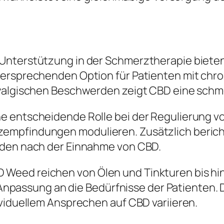
e Unterstützung in der Schmerztherapie bie
versprechenden Option für Patienten mit ch
myalgischen Beschwerden zeigt CBD eine schm
e entscheidende Rolle bei der Regulierung v
mpfindungen modulieren. Zusätzlich bericht
rden nach der Einnahme von CBD.
Weed reichen von Ölen und Tinkturen bis hin
le Anpassung an die Bedürfnisse der Patienten.
ividuellem Ansprechen auf CBD variieren.