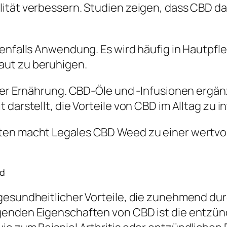
ität verbessern. Studien zeigen, dass CBD da
benfalls Anwendung. Es wird häufig in Hautpf
aut zu beruhigen.
 der Ernährung. CBD-Öle und -Infusionen ergä
darstellt, die Vorteile von CBD im Alltag zu i
ten macht Legales CBD Weed zu einer wertvol
ed
 gesundheitlicher Vorteile, die zunehmend du
agenden Eigenschaften von CBD ist die ent