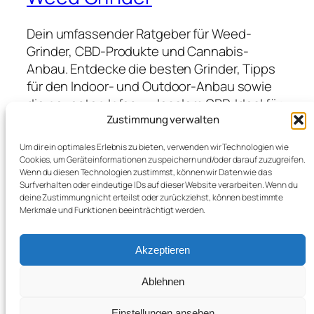
Dein umfassender Ratgeber für Weed-
Grinder, CBD-Produkte und Cannabis-
Anbau. Entdecke die besten Grinder, Tipps
für den Indoor- und Outdoor-Anbau sowie
die neuesten Infos zu legalem CBD. Ideal für
Anfänger und Profis, die hochwertige
Zustimmung verwalten
Produkte suchen und von Expertenwissen
Um dir ein optimales Erlebnis zu bieten, verwenden wir Technologien wie
profitieren möchten.
Cookies, um Geräteinformationen zu speichern und/oder darauf zuzugreifen.
Wenn du diesen Technologien zustimmst, können wir Daten wie das
Surfverhalten oder eindeutige IDs auf dieser Website verarbeiten. Wenn du
deine Zustimmung nicht erteilst oder zurückziehst, können bestimmte
Blog
Veranstaltungen
Merkmale und Funktionen beeinträchtigt werden.
Über
Shop
FAQs
Vorlagen
Akzeptieren
Autoren
Themes
Ablehnen
Einstellungen ansehen