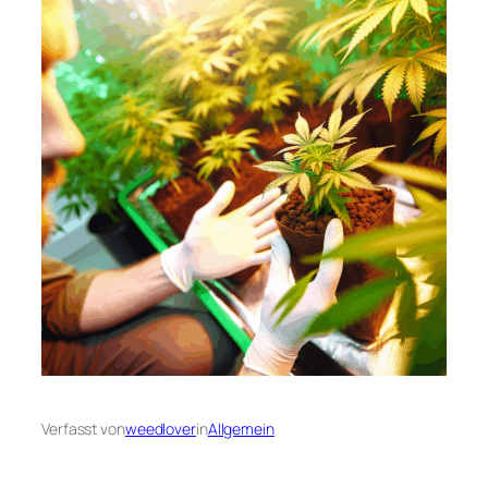
Verfasst von
weedlover
in
Allgemein