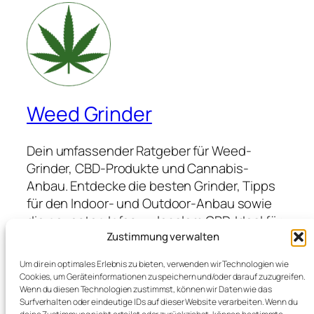
Weed Grinder
Dein umfassender Ratgeber für Weed-
Grinder, CBD-Produkte und Cannabis-
Anbau. Entdecke die besten Grinder, Tipps
für den Indoor- und Outdoor-Anbau sowie
die neuesten Infos zu legalem CBD. Ideal für
Anfänger und Profis, die hochwertige
Zustimmung verwalten
Produkte suchen und von Expertenwissen
Um dir ein optimales Erlebnis zu bieten, verwenden wir Technologien wie
profitieren möchten.
Cookies, um Geräteinformationen zu speichern und/oder darauf zuzugreifen.
Wenn du diesen Technologien zustimmst, können wir Daten wie das
Surfverhalten oder eindeutige IDs auf dieser Website verarbeiten. Wenn du