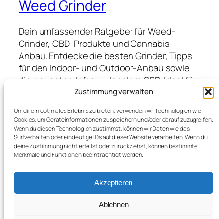
Weed Grinder
Dein umfassender Ratgeber für Weed-
Grinder, CBD-Produkte und Cannabis-
Anbau. Entdecke die besten Grinder, Tipps
für den Indoor- und Outdoor-Anbau sowie
die neuesten Infos zu legalem CBD. Ideal für
Anfänger und Profis, die hochwertige
Zustimmung verwalten
Produkte suchen und von Expertenwissen
Um dir ein optimales Erlebnis zu bieten, verwenden wir Technologien wie
profitieren möchten.
Cookies, um Geräteinformationen zu speichern und/oder darauf zuzugreifen.
Wenn du diesen Technologien zustimmst, können wir Daten wie das
Surfverhalten oder eindeutige IDs auf dieser Website verarbeiten. Wenn du
deine Zustimmung nicht erteilst oder zurückziehst, können bestimmte
Blog
Veranstaltungen
Merkmale und Funktionen beeinträchtigt werden.
Über
Shop
FAQs
Vorlagen
Akzeptieren
Autoren
Themes
Ablehnen