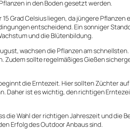
e Pflanzen in den Boden gesetzt werden.
15 Grad Celsius liegen, da jüngere Pflanzen e
ingungen entscheidend. Ein sonniger Standor
achstum und die Blütenbildung.
August, wachsen die Pflanzen am schnellste
h. Zudem sollte regelmäßiges Gießen sicherges
eginnt die Erntezeit. Hier sollten Züchter auf
n. Daher ist es wichtig, den richtigen Erntez
 die Wahl der richtigen Jahreszeit und die B
en Erfolg des Outdoor Anbaus sind.