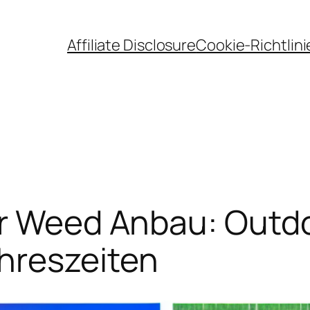
Affiliate Disclosure
Cookie-Richtlini
or Weed Anbau: Outd
hreszeiten