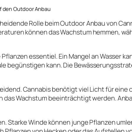
f den Outdoor Anbau
heidende Rolle beim Outdoor Anbau von Cann
peraturen können das Wachstum hemmen, wäh
 Pflanzen essentiel. Ein Mangel an Wasser ka
 begünstigen kann. Die Bewässerungsstrateg
dend. Cannabis benötigt viel Licht für eine 
n das Wachstum beeinträchtigt werden. Anba
en. Starke Winde können junge Pflanzen uml
rch Pflanzen von Hecken oder das Aufstellen