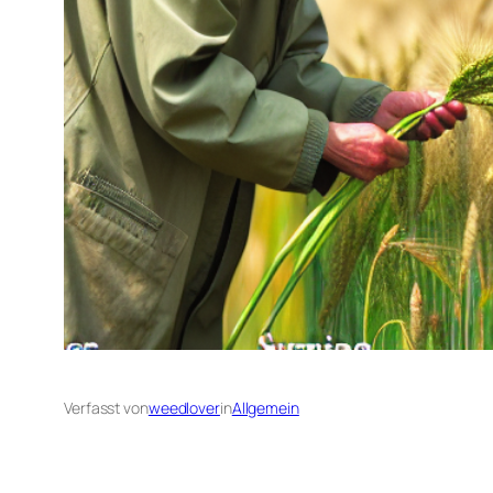
Verfasst von
weedlover
in
Allgemein