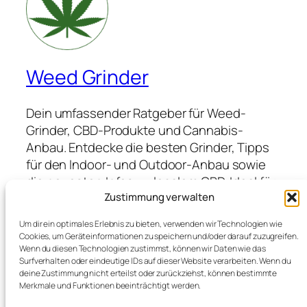
Weed Grinder
Dein umfassender Ratgeber für Weed-
Grinder, CBD-Produkte und Cannabis-
Anbau. Entdecke die besten Grinder, Tipps
für den Indoor- und Outdoor-Anbau sowie
die neuesten Infos zu legalem CBD. Ideal für
Anfänger und Profis, die hochwertige
Zustimmung verwalten
Produkte suchen und von Expertenwissen
Um dir ein optimales Erlebnis zu bieten, verwenden wir Technologien wie
profitieren möchten.
Cookies, um Geräteinformationen zu speichern und/oder darauf zuzugreifen.
Wenn du diesen Technologien zustimmst, können wir Daten wie das
Surfverhalten oder eindeutige IDs auf dieser Website verarbeiten. Wenn du
deine Zustimmung nicht erteilst oder zurückziehst, können bestimmte
Blog
Veranstaltungen
Merkmale und Funktionen beeinträchtigt werden.
Über
Shop