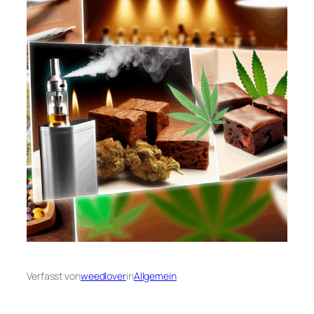
Verfasst von
weedlover
in
Allgemein