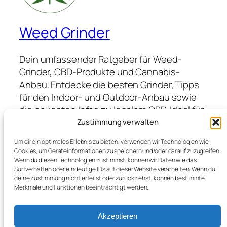
Weed Grinder
Dein umfassender Ratgeber für Weed-
Grinder, CBD-Produkte und Cannabis-
Anbau. Entdecke die besten Grinder, Tipps
für den Indoor- und Outdoor-Anbau sowie
die neuesten Infos zu legalem CBD. Ideal für
Anfänger und Profis, die hochwertige
Zustimmung verwalten
Produkte suchen und von Expertenwissen
Um dir ein optimales Erlebnis zu bieten, verwenden wir Technologien wie
profitieren möchten.
Cookies, um Geräteinformationen zu speichern und/oder darauf zuzugreifen.
Wenn du diesen Technologien zustimmst, können wir Daten wie das
Surfverhalten oder eindeutige IDs auf dieser Website verarbeiten. Wenn du
deine Zustimmung nicht erteilst oder zurückziehst, können bestimmte
Blog
Veranstaltungen
Merkmale und Funktionen beeinträchtigt werden.
Über
Shop
FAQs
Vorlagen
Akzeptieren
Autoren
Themes