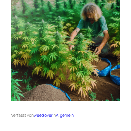
Verfasst von
weedlover
in
Allgemein