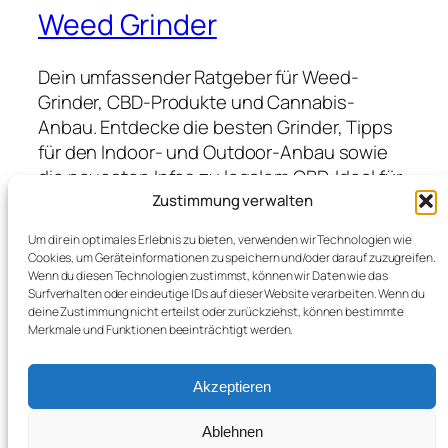
Weed Grinder
Dein umfassender Ratgeber für Weed-
Grinder, CBD-Produkte und Cannabis-
Anbau. Entdecke die besten Grinder, Tipps
für den Indoor- und Outdoor-Anbau sowie
die neuesten Infos zu legalem CBD. Ideal für
Anfänger und Profis, die hochwertige
Zustimmung verwalten
Produkte suchen und von Expertenwissen
Um dir ein optimales Erlebnis zu bieten, verwenden wir Technologien wie
profitieren möchten.
Cookies, um Geräteinformationen zu speichern und/oder darauf zuzugreifen.
Wenn du diesen Technologien zustimmst, können wir Daten wie das
Surfverhalten oder eindeutige IDs auf dieser Website verarbeiten. Wenn du
deine Zustimmung nicht erteilst oder zurückziehst, können bestimmte
Blog
Veranstaltungen
Merkmale und Funktionen beeinträchtigt werden.
Über
Shop
FAQs
Vorlagen
Akzeptieren
Autoren
Themes
Ablehnen