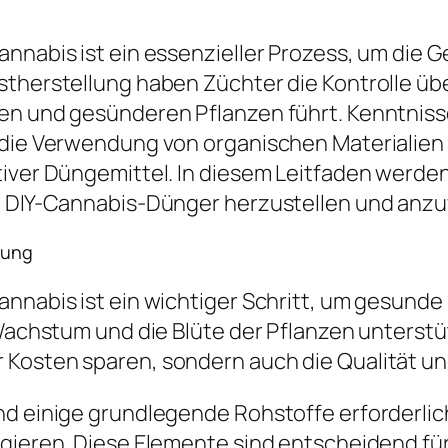
annabis ist ein essenzieller Prozess, um die
bstherstellung haben Züchter die Kontrolle 
gen und gesünderen Pflanzen führt. Kenntniss
e die Verwendung von organischen Materiali
ktiver Düngemittel. In diesem Leitfaden werd
en DIY-Cannabis-Dünger herzustellen und an
lung
annabis ist ein wichtiger Schritt, um gesunde
 Wachstum und die Blüte der Pflanzen unterst
Kosten sparen, sondern auch die Qualität und
nd einige grundlegende Rohstoffe erforderlic
ngieren. Diese Elemente sind entscheidend fü