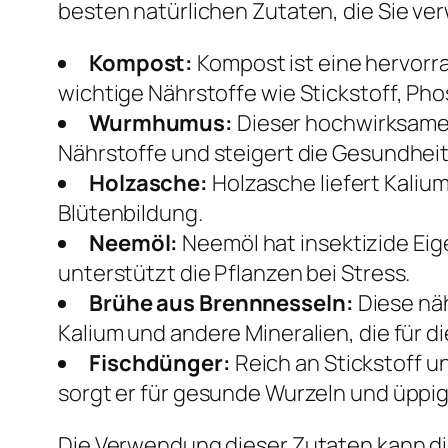
besten natürlichen Zutaten, die Sie v
Kompost:
Kompost ist eine hervorra
wichtige Nährstoffe wie Stickstoff, Ph
Wurmhumus:
Dieser hochwirksame 
Nährstoffe und steigert die Gesundheit
Holzasche:
Holzasche liefert Kalium
Blütenbildung.
Neemöl:
Neemöl hat insektizide Eig
unterstützt die Pflanzen bei Stress.
Brühe aus Brennnesseln:
Diese näh
Kalium und andere Mineralien, die für d
Fischdünger:
Reich an Stickstoff 
sorgt er für gesunde Wurzeln und üppig
Die Verwendung dieser Zutaten kann di