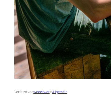
Verfasst von
weedlover
in
Allgemein