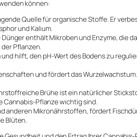
erwenden können:
gende Quelle für organische Stoffe. Er verbes
osphor und Kalium.
Dünger enthält Mikroben und Enzyme, die das 
 der Pflanzen.
 und hilft, den pH-Wert des Bodens zu regulier
enschaften und fördert das Wurzelwachstum. 
rstoffreiche Brühe ist ein natürlicher Stickst
ie Cannabis-Pflanze wichtig sind.
und anderen Mikronährstoffen, fördert Fisch
e Blüten.
e Gesundheit und den Ertrag Ihrer Cannabis-P