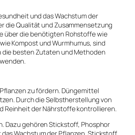
 Gesundheit und das Wachstum der
über die Qualität und Zusammensetzung
e über die benötigten Rohstoffe wie
en wie Kompost und Wurmhumus, sind
en die besten Zutaten und Methoden
zuwenden.
 Pflanzen zu fördern. Düngemittel
ützen. Durch die Selbstherstellung von
 Reinheit der Nährstoffe kontrollieren.
h. Dazu gehören Stickstoff, Phosphor
r das Wachstum der Pflanzen. Stickstoff