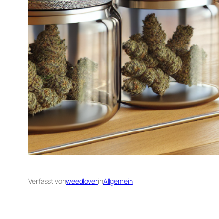
Verfasst von
weedlover
in
Allgemein