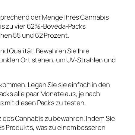
tsprechend der Menge Ihres Cannabis
 bis zu vier 62%-Boveda-Packs
chen 55 und 62 Prozent.
nd Qualität. Bewahren Sie Ihre
 dunklen Ort stehen, um UV-Strahlen und
 kommen. Legen Sie sie einfach in den
acks alle paar Monate aus, je nach
 mit diesen Packs zu testen.
z des Cannabis zu bewahren. Indem Sie
es Produkts, was zu einem besseren