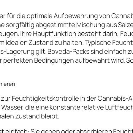
er für die optimale Aufbewahrung von Cannabi
ne sorgfältig abgestimmte Mischung aus Salz
zeugen. Ihre Hauptfunktion besteht darin, Fe
 idealen Zustand zu halten. Typische Feuch
is-Lagerung gilt. Boveda-Packs sind einfach 
r perfekten Bedingungen aufbewahrt wird. So
nieren
 zur Feuchtigkeitskontrolle in der Cannabis
Wasser, die eine konstante relative Luftfeuch
malen Zustand bleibt.
st einfach: Sie geben oder absorbieren Feuch