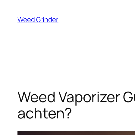
Zum
Inhalt
Weed Grinder
springen
Weed Vaporizer Gu
achten?