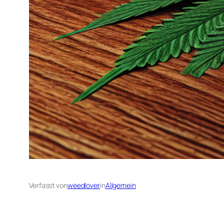
Verfasst von
weedlover
in
Allgemein