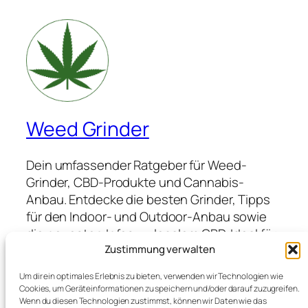
Weed Grinder
Dein umfassender Ratgeber für Weed-
Grinder, CBD-Produkte und Cannabis-
Anbau. Entdecke die besten Grinder, Tipps
für den Indoor- und Outdoor-Anbau sowie
die neuesten Infos zu legalem CBD. Ideal für
Anfänger und Profis, die hochwertige
Zustimmung verwalten
Produkte suchen und von Expertenwissen
Um dir ein optimales Erlebnis zu bieten, verwenden wir Technologien wie
profitieren möchten.
Cookies, um Geräteinformationen zu speichern und/oder darauf zuzugreifen.
Wenn du diesen Technologien zustimmst, können wir Daten wie das