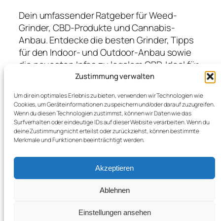
Dein umfassender Ratgeber für Weed-
Grinder, CBD-Produkte und Cannabis-
Anbau. Entdecke die besten Grinder, Tipps
für den Indoor- und Outdoor-Anbau sowie
die neuesten Infos zu legalem CBD. Ideal für
Anfänger und Profis, die hochwertige
Zustimmung verwalten
Produkte suchen und von Expertenwissen
Um dir ein optimales Erlebnis zu bieten, verwenden wir Technologien wie
profitieren möchten.
Cookies, um Geräteinformationen zu speichern und/oder darauf zuzugreifen.
Wenn du diesen Technologien zustimmst, können wir Daten wie das
Surfverhalten oder eindeutige IDs auf dieser Website verarbeiten. Wenn du
deine Zustimmung nicht erteilst oder zurückziehst, können bestimmte
Blog
Veranstaltungen
Merkmale und Funktionen beeinträchtigt werden.
Über
Shop
FAQs
Vorlagen
Akzeptieren
Autoren
Themes
Ablehnen
Einstellungen ansehen
Twenty Twenty-Five
Gestaltet mit
WordPress