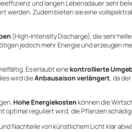
gieeffizienz und langen Lebensdauer sehr bel
ert werden. Zudem bieten sie eine vollspektr
pen
(High-Intensity Discharge), die sehr hell
enötigen jedoch mehr Energie und erzeugen m
ielfältig. Es erlaubt eine
kontrollierte Umge
ies wird die
Anbausaison verlängert
, da de
ngen.
Hohe Energiekosten
können die Wirtsc
 optimal reguliert wird, die Pflanzen schädig
nd Nachteile von künstlichem Licht klar abwä