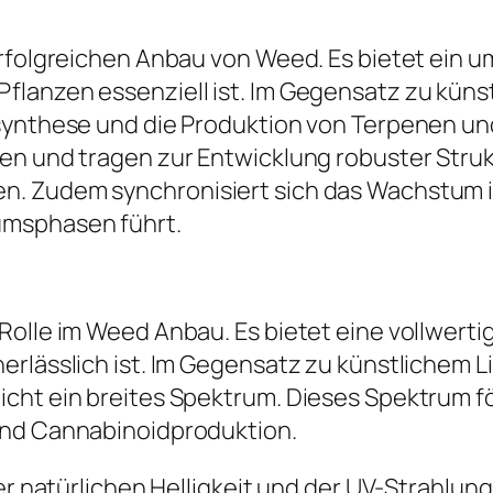
erfolgreichen Anbau von Weed. Es bietet ein 
flanzen essenziell ist. Im Gegensatz zu küns
osynthese und die Produktion von Terpenen un
en und tragen zur Entwicklung robuster Strukt
. Zudem synchronisiert sich das Wachstum im
umsphasen führt.
Rolle im Weed Anbau. Es bietet eine vollwerti
erlässlich ist. Im Gegensatz zu künstlichem L
cht ein breites Spektrum. Dieses Spektrum fö
und Cannabinoidproduktion.
der natürlichen Helligkeit und der UV-Strahlun