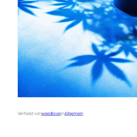
Verfasst von
weedlover
in
Allgemein