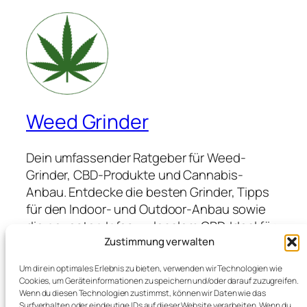
Weed Grinder
Dein umfassender Ratgeber für Weed-
Grinder, CBD-Produkte und Cannabis-
Anbau. Entdecke die besten Grinder, Tipps
für den Indoor- und Outdoor-Anbau sowie
die neuesten Infos zu legalem CBD. Ideal für
Anfänger und Profis, die hochwertige
Zustimmung verwalten
Produkte suchen und von Expertenwissen
Um dir ein optimales Erlebnis zu bieten, verwenden wir Technologien wie
profitieren möchten.
Cookies, um Geräteinformationen zu speichern und/oder darauf zuzugreifen.
Wenn du diesen Technologien zustimmst, können wir Daten wie das
Surfverhalten oder eindeutige IDs auf dieser Website verarbeiten. Wenn du