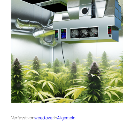
Verfasst von
weedlover
in
Allgemein