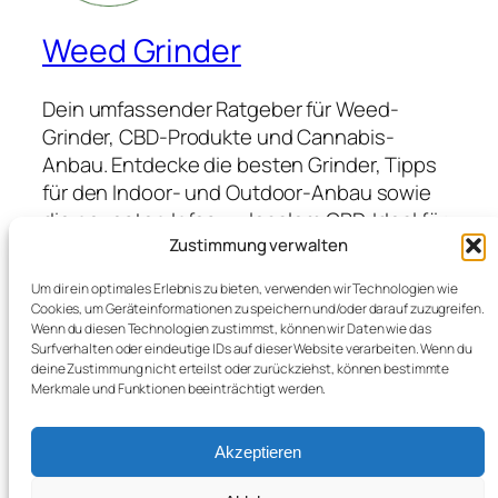
Weed Grinder
Dein umfassender Ratgeber für Weed-
Grinder, CBD-Produkte und Cannabis-
Anbau. Entdecke die besten Grinder, Tipps
für den Indoor- und Outdoor-Anbau sowie
die neuesten Infos zu legalem CBD. Ideal für
Anfänger und Profis, die hochwertige
Zustimmung verwalten
Produkte suchen und von Expertenwissen
Um dir ein optimales Erlebnis zu bieten, verwenden wir Technologien wie
profitieren möchten.
Cookies, um Geräteinformationen zu speichern und/oder darauf zuzugreifen.
Wenn du diesen Technologien zustimmst, können wir Daten wie das
Surfverhalten oder eindeutige IDs auf dieser Website verarbeiten. Wenn du
deine Zustimmung nicht erteilst oder zurückziehst, können bestimmte
Blog
Veranstaltungen
Merkmale und Funktionen beeinträchtigt werden.
Über
Shop
FAQs
Vorlagen
Akzeptieren
Autoren
Themes