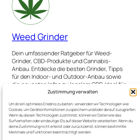
Weed Grinder
Dein umfassender Ratgeber für Weed-
Grinder, CBD-Produkte und Cannabis-
Anbau. Entdecke die besten Grinder, Tipps
für den Indoor- und Outdoor-Anbau sowie
die neuesten Infos zu legalem CBD. Ideal für
Anfänger und Profis, die hochwertige
Zustimmung verwalten
Produkte suchen und von Expertenwissen
Um dir ein optimales Erlebnis zu bieten, verwenden wir Technologien wie
profitieren möchten.
Cookies, um Geräteinformationen zu speichern und/oder darauf zuzugreifen.
Wenn du diesen Technologien zustimmst, können wir Daten wie das
Surfverhalten oder eindeutige IDs auf dieser Website verarbeiten. Wenn du
deine Zustimmung nicht erteilst oder zurückziehst, können bestimmte
Blog
Veranstaltungen
Merkmale und Funktionen beeinträchtigt werden.
Über
Shop