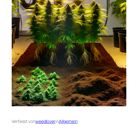
Verfasst von
weedlover
in
Allgemein