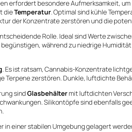
en erfordert besondere Aufmerksamkeit, um i
t die
Temperatur
. Optimal sind kühle Temper
tur der Konzentrate zerstören und die poten
entscheidende Rolle. Ideal sind Werte zwisch
 begünstigen, während zu niedrige Humidität
g
. Es ist ratsam, Cannabis-Konzentrate licht
e Terpene zerstören. Dunkle, luftdichte Behäl
rung sind
Glasbehälter
mit luftdichten Versch
hwankungen. Silikontöpfe sind ebenfalls gee
n.
r in einer stabilen Umgebung gelagert werde