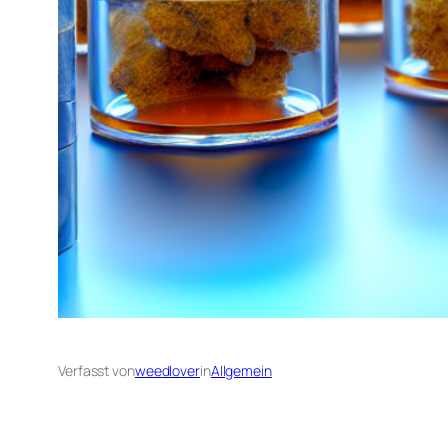
Verfasst von
weedlover
in
Allgemein