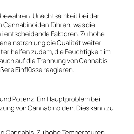
u bewahren. Unachtsamkeit bei der
n Cannabinoiden führen, was die
ei entscheidende Faktoren. Zu hohe
einstrahlung die Qualität weiter
älter helfen zudem, die Feuchtigkeit im
 auch auf die Trennung von Cannabis-
ßere Einflüsse reagieren.
 und Potenz. Ein Hauptproblem bei
zung von Cannabinoiden. Dies kann zu
von Cannabis. Zu hohe Temperaturen