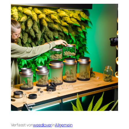
Verfasst von
weedlover
in
Allgemein