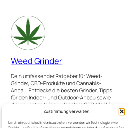
Weed Grinder
Dein umfassender Ratgeber für Weed-
Grinder, CBD-Produkte und Cannabis-
Anbau. Entdecke die besten Grinder, Tipps
für den Indoor- und Outdoor-Anbau sowie
die neuesten Infos zu legalem CBD. Ideal für
Anfänger und Profis, die hochwertige
Zustimmung verwalten
Produkte suchen und von Expertenwissen
Um dir ein optimales Erlebnis zu bieten, verwenden wir Technologien wie
profitieren möchten.
Cookies, um Geräteinformationen zu speichern und/oder darauf zuzugreifen.