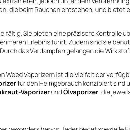
zu extrahieren, jedoch unter dem Verbrennungs
en, die beim Rauchen entstehen, und bietet 
elfältig. Sie bieten eine präzisere Kontrolle 
eren Erlebnis führt. Zudem sind sie benutze
Durch das Verdampfen gelangen die Wirkstoffe
n Weed Vaporizern ist die Vielfalt der verfüg
orizer
für den Heimgebrauch konzipiert sind u
kraut-Vaporizer
und
Ölvaporizer
, die jewei
r besonders hervor. Jeder bietet spezielle Ei