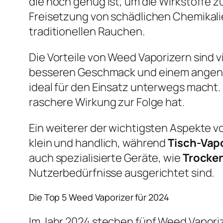
die hoch genug ist, um die Wirkstoffe 
Freisetzung von schädlichen Chemikali
traditionellen Rauchen.
Die Vorteile von Weed Vaporizern sind vi
besseren Geschmack und einem angenehm
ideal für den Einsatz unterwegs macht. 
raschere Wirkung zur Folge hat.
Ein weiterer der wichtigsten Aspekte vo
klein und handlich, während
Tisch-Vap
auch spezialisierte Geräte, wie
Trocken
Nutzerbedürfnisse ausgerichtet sind.
Die Top 5 Weed Vaporizer für 2024
Im Jahr 2024 stechen fünf Weed Vaporize