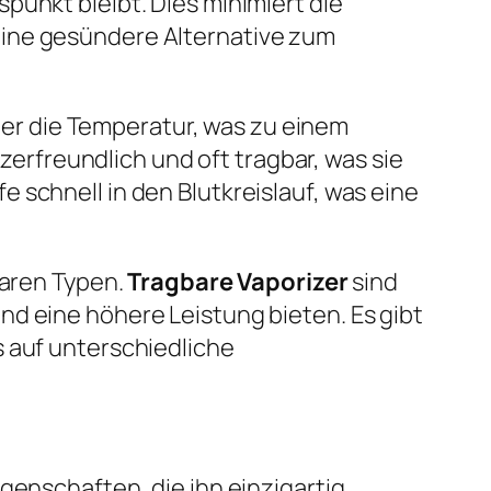
punkt bleibt. Dies minimiert die
eine gesündere Alternative zum
über die Temperatur, was zu einem
rfreundlich und oft tragbar, was sie
 schnell in den Blutkreislauf, was eine
baren Typen.
Tragbare Vaporizer
sind
nd eine höhere Leistung bieten. Es gibt
ls auf unterschiedliche
genschaften, die ihn einzigartig