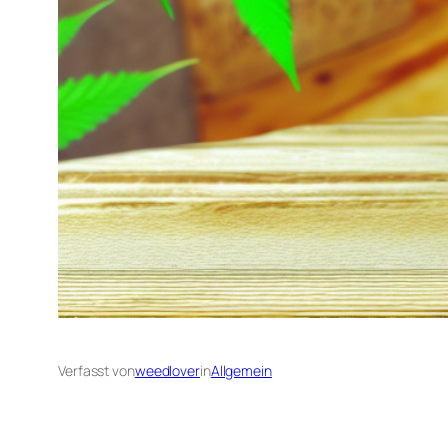
Verfasst von
weedlover
in
Allgemein