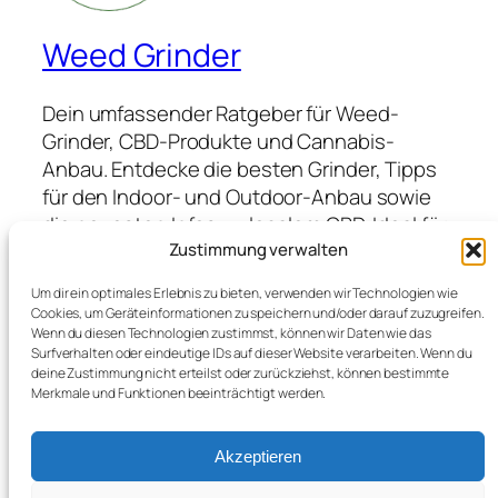
Weed Grinder
Dein umfassender Ratgeber für Weed-
Grinder, CBD-Produkte und Cannabis-
Anbau. Entdecke die besten Grinder, Tipps
für den Indoor- und Outdoor-Anbau sowie
die neuesten Infos zu legalem CBD. Ideal für
Anfänger und Profis, die hochwertige
Zustimmung verwalten
Produkte suchen und von Expertenwissen
Um dir ein optimales Erlebnis zu bieten, verwenden wir Technologien wie
profitieren möchten.
Cookies, um Geräteinformationen zu speichern und/oder darauf zuzugreifen.
Wenn du diesen Technologien zustimmst, können wir Daten wie das
Surfverhalten oder eindeutige IDs auf dieser Website verarbeiten. Wenn du
deine Zustimmung nicht erteilst oder zurückziehst, können bestimmte
Blog
Veranstaltungen
Merkmale und Funktionen beeinträchtigt werden.
Über
Shop
FAQs
Vorlagen
Akzeptieren
Autoren
Themes