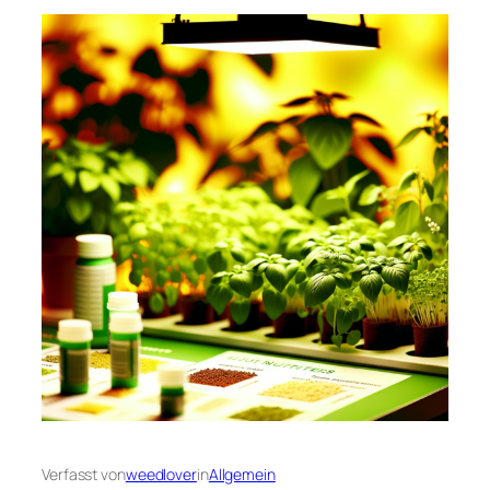
Verfasst von
weedlover
in
Allgemein