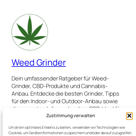
Weed Grinder
Dein umfassender Ratgeber für Weed-
Grinder, CBD-Produkte und Cannabis-
Anbau. Entdecke die besten Grinder, Tipps
für den Indoor- und Outdoor-Anbau sowie
die neuesten Infos zu legalem CBD. Ideal für
Anfänger und Profis, die hochwertige
Zustimmung verwalten
Produkte suchen und von Expertenwissen
Um dir ein optimales Erlebnis zu bieten, verwenden wir Technologien wie
profitieren möchten.
Cookies, um Geräteinformationen zu speichern und/oder darauf zuzugreifen.