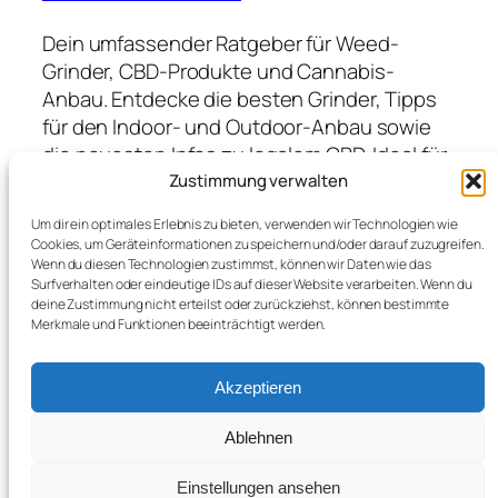
Dein umfassender Ratgeber für Weed-
Grinder, CBD-Produkte und Cannabis-
Anbau. Entdecke die besten Grinder, Tipps
für den Indoor- und Outdoor-Anbau sowie
die neuesten Infos zu legalem CBD. Ideal für
Anfänger und Profis, die hochwertige
Zustimmung verwalten
Produkte suchen und von Expertenwissen
Um dir ein optimales Erlebnis zu bieten, verwenden wir Technologien wie
profitieren möchten.
Cookies, um Geräteinformationen zu speichern und/oder darauf zuzugreifen.
Wenn du diesen Technologien zustimmst, können wir Daten wie das
Surfverhalten oder eindeutige IDs auf dieser Website verarbeiten. Wenn du
deine Zustimmung nicht erteilst oder zurückziehst, können bestimmte
Blog
Veranstaltungen
Merkmale und Funktionen beeinträchtigt werden.
Über
Shop
FAQs
Vorlagen
Akzeptieren
Autoren
Themes
Ablehnen
Einstellungen ansehen