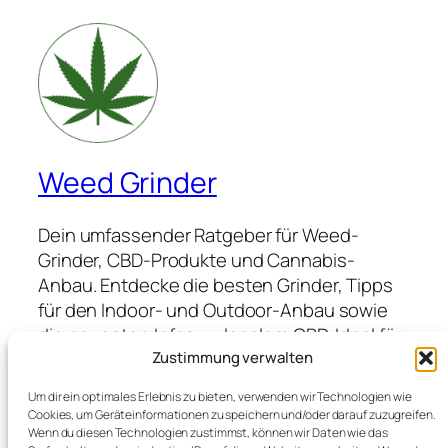
Weed Grinder
Dein umfassender Ratgeber für Weed-
Grinder, CBD-Produkte und Cannabis-
Anbau. Entdecke die besten Grinder, Tipps
für den Indoor- und Outdoor-Anbau sowie
die neuesten Infos zu legalem CBD. Ideal für
Anfänger und Profis, die hochwertige
Zustimmung verwalten
Produkte suchen und von Expertenwissen
Um dir ein optimales Erlebnis zu bieten, verwenden wir Technologien wie
profitieren möchten.
Cookies, um Geräteinformationen zu speichern und/oder darauf zuzugreifen.
Wenn du diesen Technologien zustimmst, können wir Daten wie das