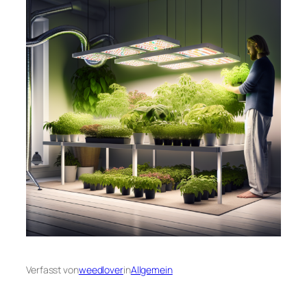
Verfasst von
weedlover
in
Allgemein