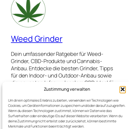
Weed Grinder
Dein umfassender Ratgeber für Weed-
Grinder, CBD-Produkte und Cannabis-
Anbau. Entdecke die besten Grinder, Tipps
für den Indoor- und Outdoor-Anbau sowie
die neuesten Infos zu legalem CBD. Ideal für
Anfänger und Profis, die hochwertige
Zustimmung verwalten
Produkte suchen und von Expertenwissen
Um dir ein optimales Erlebnis zu bieten, verwenden wir Technologien wie
profitieren möchten.
Cookies, um Geräteinformationen zu speichern und/oder darauf zuzugreifen.
Wenn du diesen Technologien zustimmst, können wir Daten wie das
Surfverhalten oder eindeutige IDs auf dieser Website verarbeiten. Wenn du
deine Zustimmung nicht erteilst oder zurückziehst, können bestimmte
Blog
Veranstaltungen
Merkmale und Funktionen beeinträchtigt werden.