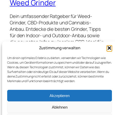
Weed Grinder
Dein umfassender Ratgeber für Weed-
Grinder, CBD-Produkte und Cannabis-
Anbau. Entdecke die besten Grinder, Tipps
für den Indoor- und Outdoor-Anbau sowie
die neuesten Infos zu legalem CBD. Ideal für
Anfänger und Profis, die hochwertige
Zustimmung verwalten
Produkte suchen und von Expertenwissen
Um dir ein optimales Erlebnis zu bieten, verwenden wir Technologien wie
profitieren möchten.
Cookies, um Geräteinformationen zu speichern und/oder darauf zuzugreifen.
Wenn du diesen Technologien zustimmst, können wir Daten wie das
Surfverhalten oder eindeutige IDs auf dieser Website verarbeiten. Wenn du
deine Zustimmung nicht erteilst oder zurückziehst, können bestimmte
Blog
Veranstaltungen
Merkmale und Funktionen beeinträchtigt werden.
Über
Shop
FAQs
Vorlagen
Akzeptieren
Autoren
Themes
Ablehnen