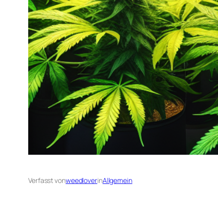
Verfasst von
weedlover
in
Allgemein