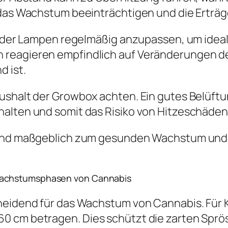
 das Wachstum beeinträchtigen und die Erträg
ng der Lampen regelmäßig anzupassen, um idea
reagieren empfindlich auf Veränderungen der
 ist.
ushalt der Growbox achten. Ein gutes Belüft
halten und somit das Risiko von Hitzeschäden
tand maßgeblich zum gesunden Wachstum und z
Wachstumsphasen von Cannabis
heidend für das Wachstum von Cannabis. Für 
 cm betragen. Dies schützt die zarten Spröss