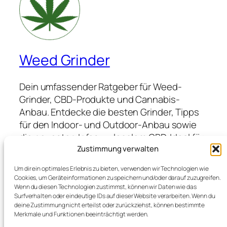
Weed Grinder
Dein umfassender Ratgeber für Weed-
Grinder, CBD-Produkte und Cannabis-
Anbau. Entdecke die besten Grinder, Tipps
für den Indoor- und Outdoor-Anbau sowie
die neuesten Infos zu legalem CBD. Ideal für
Anfänger und Profis, die hochwertige
Zustimmung verwalten
Produkte suchen und von Expertenwissen
Um dir ein optimales Erlebnis zu bieten, verwenden wir Technologien wie
profitieren möchten.
Cookies, um Geräteinformationen zu speichern und/oder darauf zuzugreifen.
Wenn du diesen Technologien zustimmst, können wir Daten wie das
Surfverhalten oder eindeutige IDs auf dieser Website verarbeiten. Wenn du
deine Zustimmung nicht erteilst oder zurückziehst, können bestimmte
Blog
Veranstaltungen
Merkmale und Funktionen beeinträchtigt werden.
Über
Shop