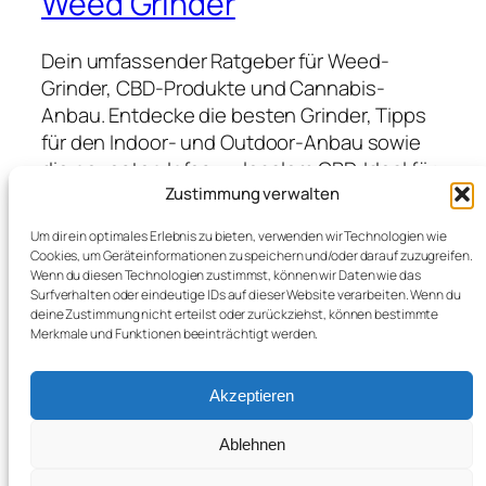
Weed Grinder
Dein umfassender Ratgeber für Weed-
Grinder, CBD-Produkte und Cannabis-
Anbau. Entdecke die besten Grinder, Tipps
für den Indoor- und Outdoor-Anbau sowie
die neuesten Infos zu legalem CBD. Ideal für
Anfänger und Profis, die hochwertige
Zustimmung verwalten
Produkte suchen und von Expertenwissen
Um dir ein optimales Erlebnis zu bieten, verwenden wir Technologien wie
profitieren möchten.
Cookies, um Geräteinformationen zu speichern und/oder darauf zuzugreifen.
Wenn du diesen Technologien zustimmst, können wir Daten wie das
Surfverhalten oder eindeutige IDs auf dieser Website verarbeiten. Wenn du
deine Zustimmung nicht erteilst oder zurückziehst, können bestimmte
Blog
Veranstaltungen
Merkmale und Funktionen beeinträchtigt werden.
Über
Shop
FAQs
Vorlagen
Akzeptieren
Autoren
Themes
Ablehnen