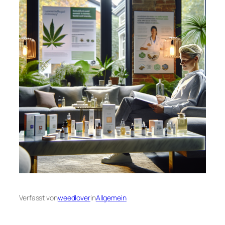
Verfasst von
weedlover
in
Allgemein