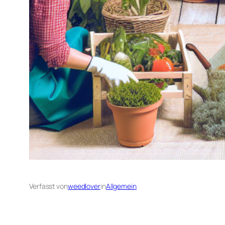
Verfasst von
weedlover
in
Allgemein